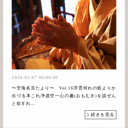
2026-05-07 00:00:00
〜空海名言たより〜 Vol.16浮雲何れの処よりか
出づる本これ浄虚空一心の趣(おもむき)を談ぜん
と欲すれ...
続きを見る