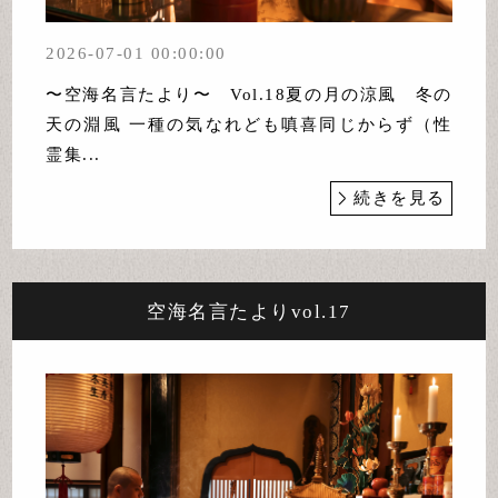
2026-07-01 00:00:00
〜空海名言たより〜 Vol.18夏の月の涼風 冬の
天の淵風 一種の気なれども嗔喜同じからず（性
霊集...
続きを見る
空海名言たよりvol.17