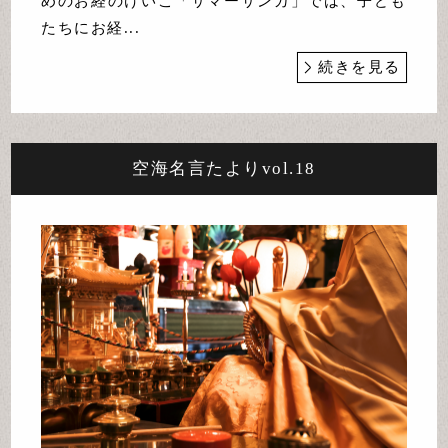
めのお経のけいこ「サマーサンガ」では、子ども
たちにお経...
続きを見る
空海名言たよりvol.18