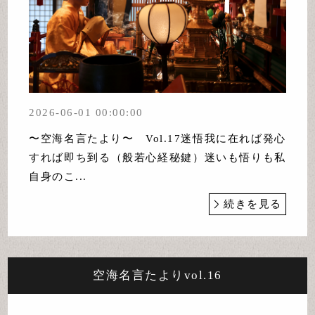
2026-06-01 00:00:00
〜空海名言たより〜 Vol.17迷悟我に在れば発心
すれば即ち到る（般若心経秘鍵）迷いも悟りも私
自身のこ...
続きを見る
空海名言たよりvol.16